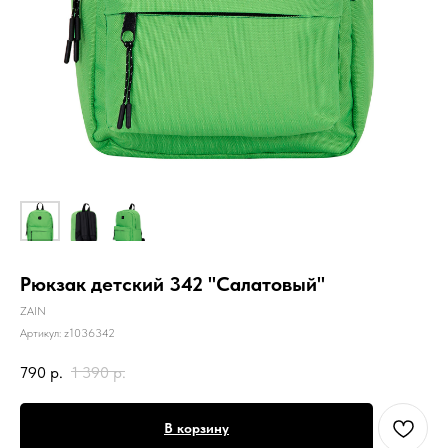
Рюкзак детский 342 "Салатовый"
ZAIN
Артикул:
z1036342
790
р.
1 390
р.
В корзину