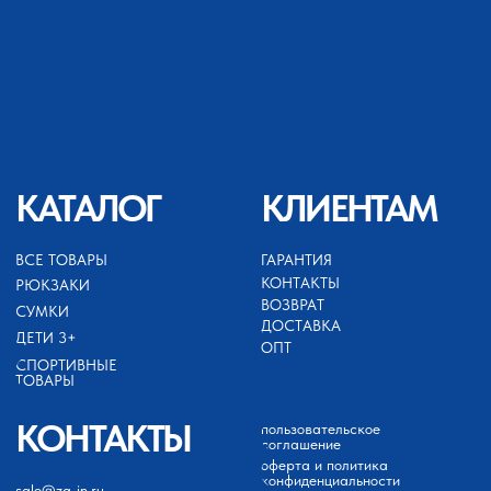
ИП АХМЕДОВ ЗАЙНУТДИН
МАГАРАМОВИЧ
ИНН 050503099252