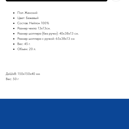
Пол: Женский
Цвет: Бежевый
Состав: Нейлон 100%
Размер чехла: 13х13см.
Размер шоппера (без ручки): 40х38х13 см.
Размер шоппера с ручкой: 65х38х13 см
Вес: 45 г.
Объем: 20 л.
КАТАЛОГ
КЛИЕНТАМ
ВСЕ ТОВАРЫ
ГАРАНТИЯ
КОНТАКТЫ
РЮКЗАКИ
ДxШxВ: 150x150x40 мм
ВОЗВРАТ
СУМКИ
Вес: 50 г
ДОСТАВКА
ДЕТИ 3+
ОПТ
СПОРТИВНЫЕ
ТОВАРЫ
КОНТАКТЫ
пользовательское
соглашение
оферта и политика
конфиденциальности
sale@za-in.ru
telegram
whats app
+79689422132