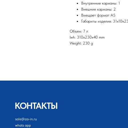
Внутренние карманы: 1
Внешние карманы: 2
Вмещает формат А5
Габариты изделия: 31х10х2
Объем: 7 л
lwh: 310x230x40 mm
Weight: 230 g
КОНТАКТЫ
sale@za-in.ru
whats app
telegram
+79689422132