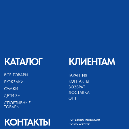
+79689422132
ИП АХМЕДОВ ЗАЙНУТДИН
МАГАРАМОВИЧ
ИНН 050503099252