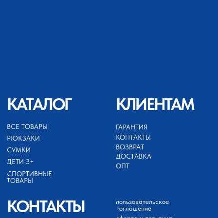
+79689422132
ИП АХМЕДОВ ЗАЙНУТДИН
МАГАРАМОВИЧ
ИНН 050503099252