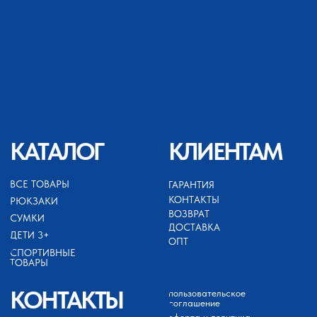
+79689422132
ИП АХМЕДОВ ЗАЙНУТДИН
МАГАРАМОВИЧ
ИНН 050503099252