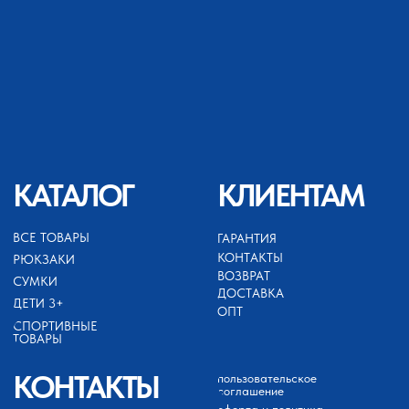
+79689422132
ИП АХМЕДОВ ЗАЙНУТДИН
МАГАРАМОВИЧ
ИНН 050503099252