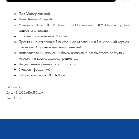
Пол: Универсальный
Цвет: Бежевый,серый
Материал: Верх - 100% Полиэстер, Подкладка - 100% Полиэстер, Ткань
водоотталкивающая.
Страна-производитель: Россия
Практичные отделения: 1 внутреннее отделение и 1 внутренний карман
для удобной организации ваших мелочей.
Дополнительный карман: 2 боковых кармана для быстрого доступа к
ключам или другим мелким предметам.
Регулируемый ремень: от 65 до 125 см.
КАТАЛОГ
КЛИЕНТАМ
Вмещает формат А6
Габариты изделия: 20х8х11 см
ВСЕ ТОВАРЫ
ГАРАНТИЯ
КОНТАКТЫ
Объем: 2 л
РЮКЗАКИ
ВОЗВРАТ
ДxШxВ: 200x40x110 мм
СУМКИ
ДОСТАВКА
ДЕТИ 3+
Вес: 130 г
ОПТ
СПОРТИВНЫЕ
ТОВАРЫ
КОНТАКТЫ
пользовательское
соглашение
оферта и политика
конфиденциальности
sale@za-in.ru
telegram
whats app