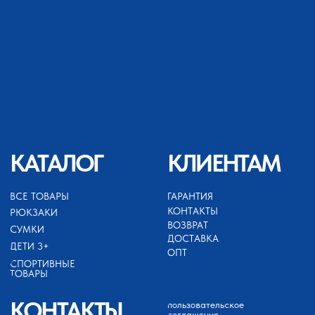
+79689422132
ИП АХМЕДОВ ЗАЙНУТДИН
МАГАРАМОВИЧ
ИНН 050503099252