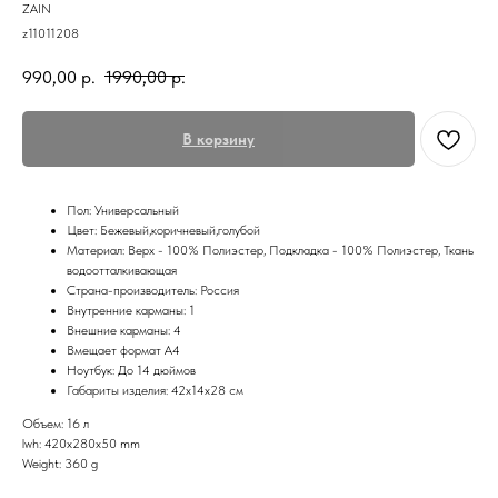
ZAIN
z11011208
990,00
р.
1990,00
р.
В корзину
Пол: Универсальный
Цвет: Бежевый,коричневый,голубой
Материал: Верх - 100% Полиэстер, Подкладка - 100% Полиэстер, Ткань
водоотталкивающая
Страна-производитель: Россия
Внутренние карманы: 1
Внешние карманы: 4
Вмещает формат А4
Ноутбук: До 14 дюймов
Габариты изделия: 42х14х28 см
Объем: 16 л
lwh: 420x280x50 mm
Weight: 360 g
КАТАЛОГ
КЛИЕНТАМ