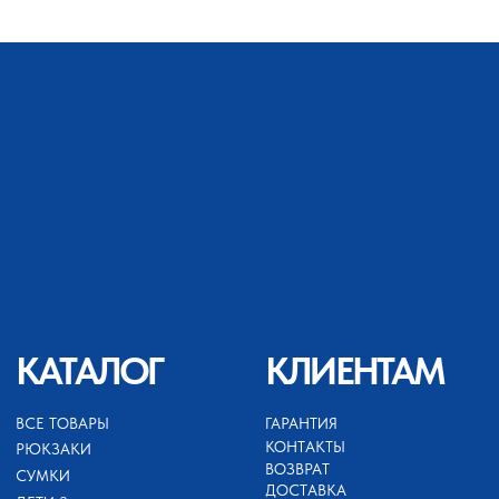
ВСЕ ТОВАРЫ
ГАРАНТИЯ
КОНТАКТЫ
РЮКЗАКИ
ВОЗВРАТ
СУМКИ
ДОСТАВКА
ДЕТИ 3+
ОПТ
СПОРТИВНЫЕ
ТОВАРЫ
КОНТАКТЫ
пользовательское
соглашение
оферта и политика
конфиденциальности
sale@za-in.ru
telegram
whats app
+79689422132
ИП АХМЕДОВ ЗАЙНУТДИН
МАГАРАМОВИЧ
ИНН 050503099252